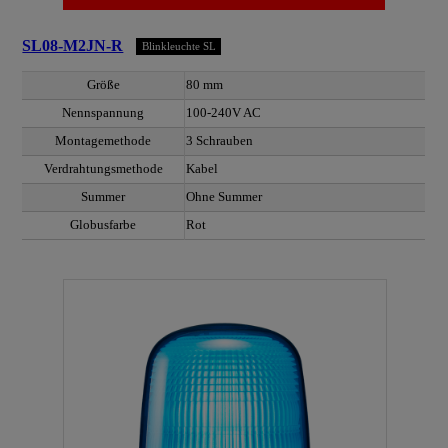
SL08-M2JN-R
Blinkleuchte SL
Größe
80 mm
Nennspannung
100-240V AC
Montagemethode
3 Schrauben
Verdrahtungsmethode
Kabel
Summer
Ohne Summer
Globusfarbe
Rot