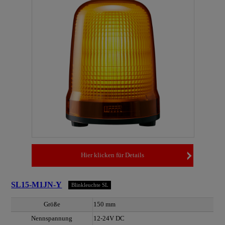
Hier klicken für Details
SL15-M1JN-Y
Blinkleuchte SL
Größe
150 mm
Nennspannung
12-24V DC