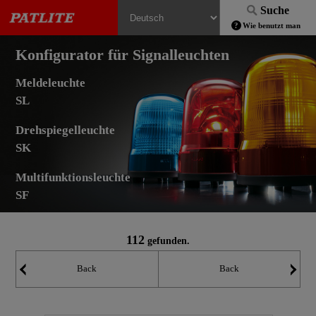
Suche
Wie benutzt man
Konfigurator für Signalleuchten
Meldeleuchte
SL
Drehspiegelleuchte
SK
Multifunktionsleuchte
SF
112
gefunden.
Back
Back