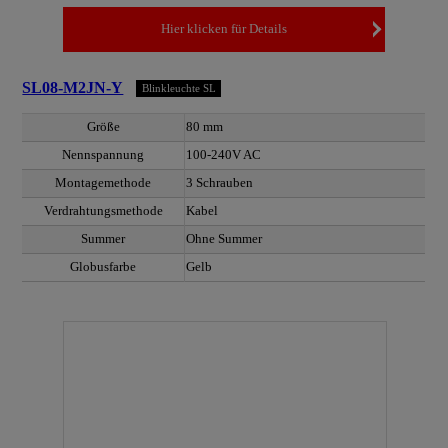
Hier klicken für Details
SL08-M2JN-Y
Blinkleuchte SL
Größe
80 mm
Nennspannung
100-240V AC
Montagemethode
3 Schrauben
Verdrahtungsmethode
Kabel
Summer
Ohne Summer
Globusfarbe
Gelb