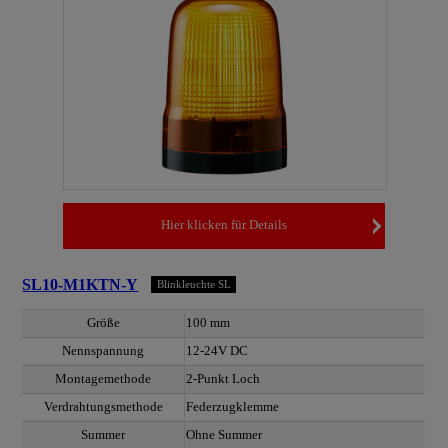
Hier klicken für Details
SL10-M1KTN-Y
Blinkleuchte SL
Größe
100 mm
Nennspannung
12-24V DC
Montagemethode
2-Punkt Loch
Verdrahtungsmethode
Federzugklemme
Summer
Ohne Summer