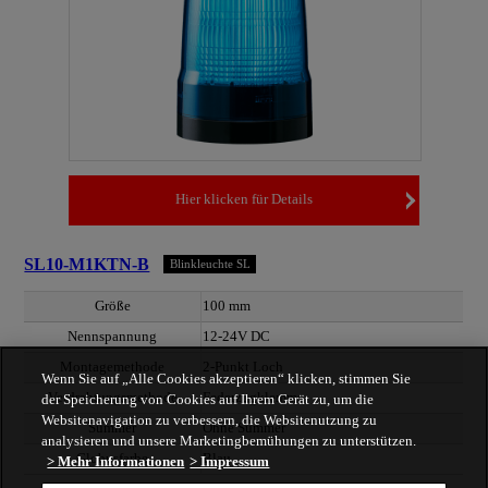
Hier klicken für Details
SL10-M1KTN-B
Blinkleuchte SL
Größe
100 mm
Nennspannung
12-24V DC
Montagemethode
2-Punkt Loch
Wenn Sie auf „Alle Cookies akzeptieren“ klicken, stimmen Sie
Verdrahtungsmethode
Federzugklemme
der Speicherung von Cookies auf Ihrem Gerät zu, um die
Websitenavigation zu verbessern, die Websitenutzung zu
Summer
Ohne Summer
analysieren und unsere Marketingbemühungen zu unterstützen.
Globusfarbe
Blau
> Mehr Informationen
> Impressum