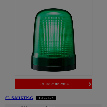
Hier klicken für Details
SL15-M1KTN-G
Blinkleuchte SL