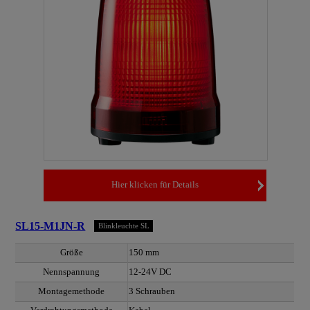
Hier klicken für Details
SL15-M1JN-R
Blinkleuchte SL
Größe
150 mm
Nennspannung
12-24V DC
Montagemethode
3 Schrauben