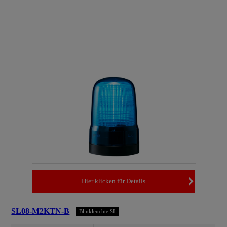
Hier klicken für Details
SL08-M2KTN-B
Blinkleuchte SL