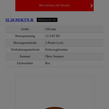
Hier klicken für Details
SL10-M1KTN-R
Blinkleuchte SL
Größe
100 mm
Nennspannung
12-24V DC
Montagemethode
2-Punkt Loch
Verdrahtungsmethode
Federzugklemme
Summer
Ohne Summer
Globusfarbe
Rot