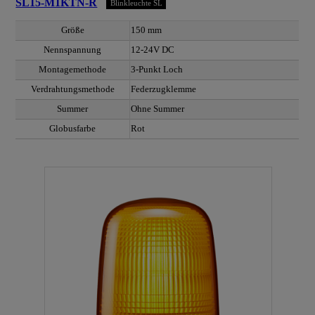
SL15-M1KTN-R
Blinkleuchte SL
Größe
150 mm
Nennspannung
12-24V DC
Montagemethode
3-Punkt Loch
Verdrahtungsmethode
Federzugklemme
Summer
Ohne Summer
Globusfarbe
Rot