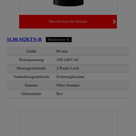
Hier klicken für Details
SL08-M2KTN-R
Blinkleuchte SL
Größe
80 mm
Nennspannung
100-240V AC
Montagemethode
2-Punkt Loch
Verdrahtungsmethode
Federzugklemme
Summer
Ohne Summer
Globusfarbe
Rot