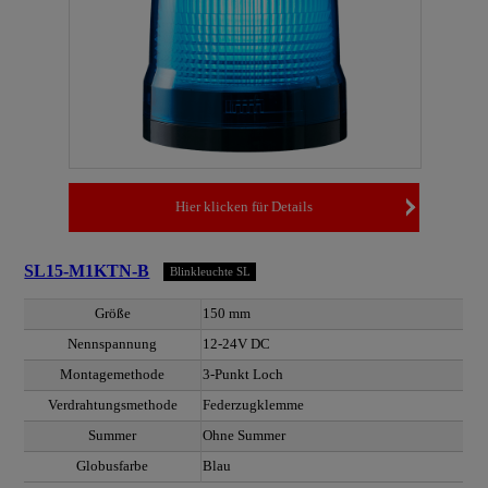
Hier klicken für Details
SL15-M1KTN-B
Blinkleuchte SL
Größe
150 mm
Nennspannung
12-24V DC
Montagemethode
3-Punkt Loch
Verdrahtungsmethode
Federzugklemme
Summer
Ohne Summer
Globusfarbe
Blau