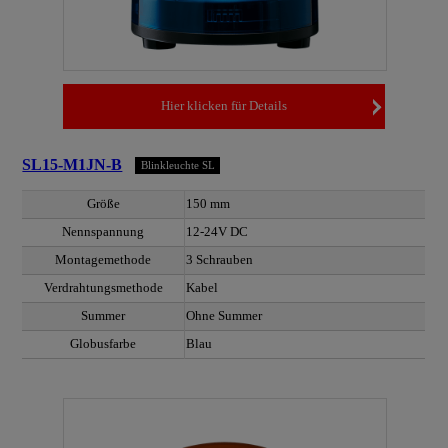
Hier klicken für Details
SL15-M1JN-B
Blinkleuchte SL
Größe
150 mm
Nennspannung
12-24V DC
Montagemethode
3 Schrauben
Verdrahtungsmethode
Kabel
Summer
Ohne Summer
Globusfarbe
Blau