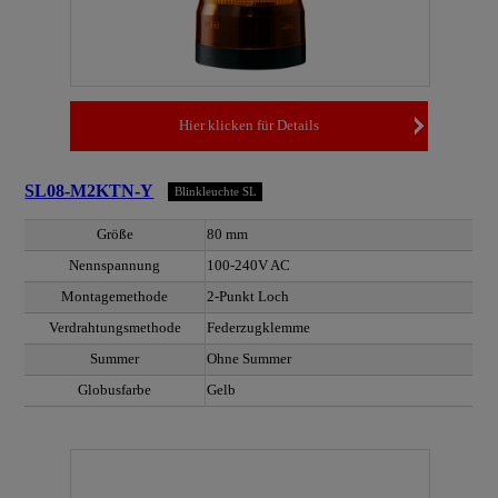
Hier klicken für Details
SL08-M2KTN-Y
Blinkleuchte SL
Größe
80 mm
Nennspannung
100-240V AC
Montagemethode
2-Punkt Loch
Verdrahtungsmethode
Federzugklemme
Summer
Ohne Summer
Globusfarbe
Gelb