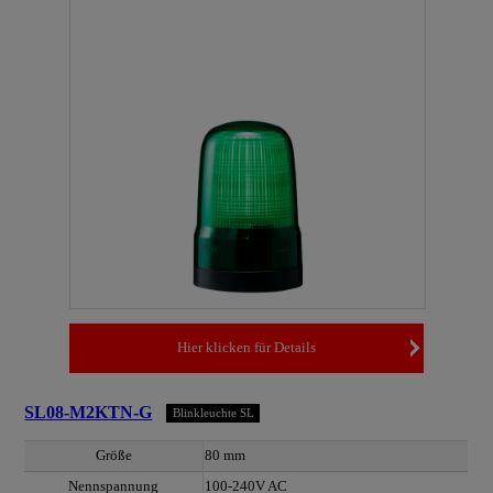
Hier klicken für Details
SL08-M2KTN-G
Blinkleuchte SL
Größe
80 mm
Nennspannung
100-240V AC