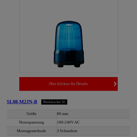
Hier klicken für Details
SL08-M2JN-B
Blinkleuchte SL
Größe
80 mm
Nennspannung
100-240V AC
Montagemethode
3 Schrauben