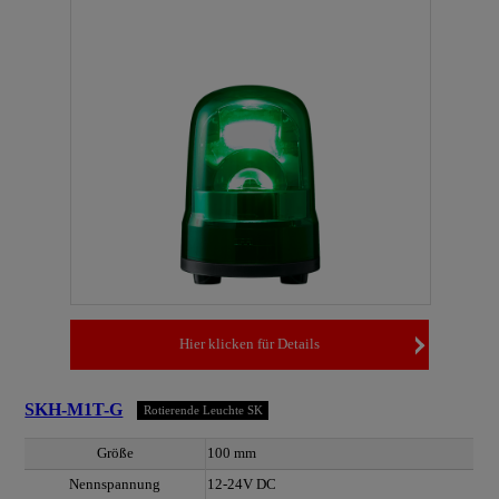
Hier klicken für Details
SKH-M1T-G
Rotierende Leuchte SK
Größe
100 mm
Nennspannung
12-24V DC