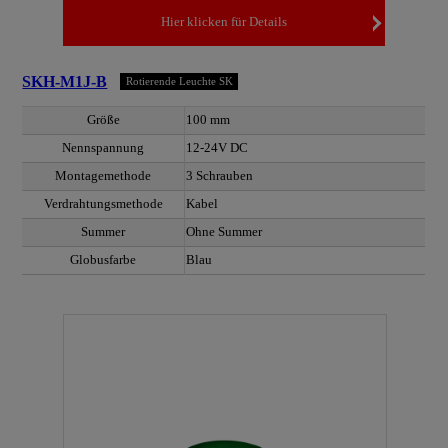
Hier klicken für Details
SKH-M1J-B
Rotierende Leuchte SK
Größe
100 mm
Nennspannung
12-24V DC
Montagemethode
3 Schrauben
Verdrahtungsmethode
Kabel
Summer
Ohne Summer
Globusfarbe
Blau