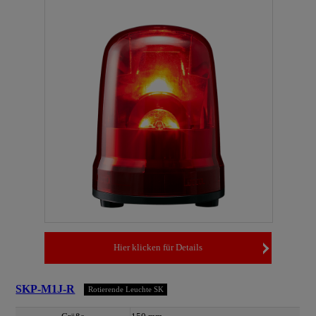
Hier klicken für Details
SKP-M1J-R
Rotierende Leuchte SK