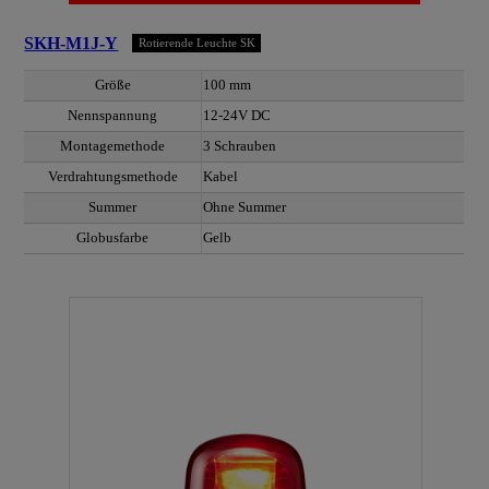
SKH-M1J-Y
Rotierende Leuchte SK
Größe
100 mm
Nennspannung
12-24V DC
Montagemethode
3 Schrauben
Verdrahtungsmethode
Kabel
Summer
Ohne Summer
Globusfarbe
Gelb