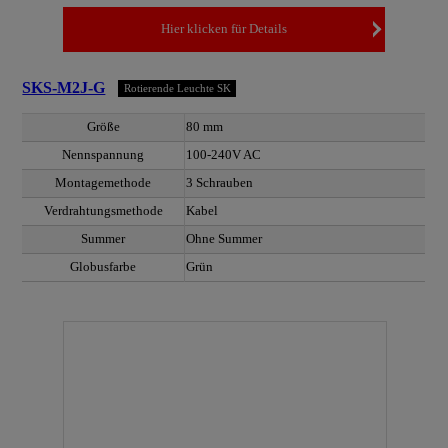
Hier klicken für Details
SKS-M2J-G
Rotierende Leuchte SK
Größe
80 mm
Nennspannung
100-240V AC
Montagemethode
3 Schrauben
Verdrahtungsmethode
Kabel
Summer
Ohne Summer
Globusfarbe
Grün