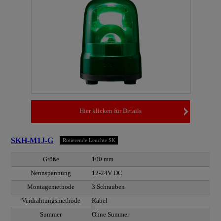
Hier klicken für Details
SKH-M1J-G
Rotierende Leuchte SK
Größe
100 mm
Nennspannung
12-24V DC
Montagemethode
3 Schrauben
Verdrahtungsmethode
Kabel
Summer
Ohne Summer