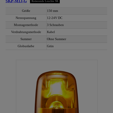
SKP-M1J-G
Rotierende Leuchte SK
Größe
150 mm
Nennspannung
12-24V DC
Montagemethode
3 Schrauben
Verdrahtungsmethode
Kabel
Summer
Ohne Summer
Globusfarbe
Grün