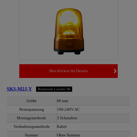
Hier klicken für Details
SKS-M2J-Y
Rotierende Leuchte SK
Größe
80 mm
Nennspannung
100-240V AC
Montagemethode
3 Schrauben
Verdrahtungsmethode
Kabel
Summer
Ohne Summer