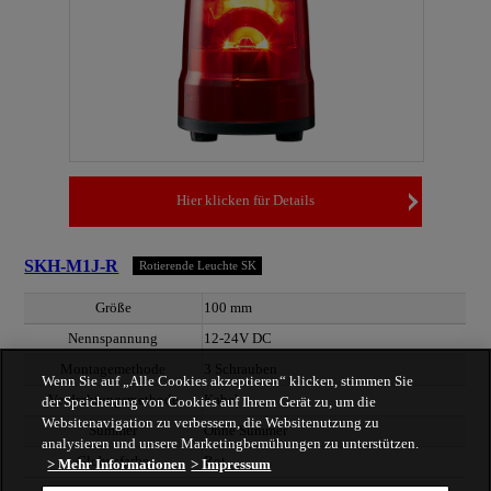
Hier klicken für Details
SKH-M1J-R
Rotierende Leuchte SK
Größe
100 mm
Nennspannung
12-24V DC
Montagemethode
3 Schrauben
Wenn Sie auf „Alle Cookies akzeptieren“ klicken, stimmen Sie
Verdrahtungsmethode
Kabel
der Speicherung von Cookies auf Ihrem Gerät zu, um die
Websitenavigation zu verbessern, die Websitenutzung zu
Summer
Ohne Summer
analysieren und unsere Marketingbemühungen zu unterstützen.
Globusfarbe
Rot
> Mehr Informationen
> Impressum