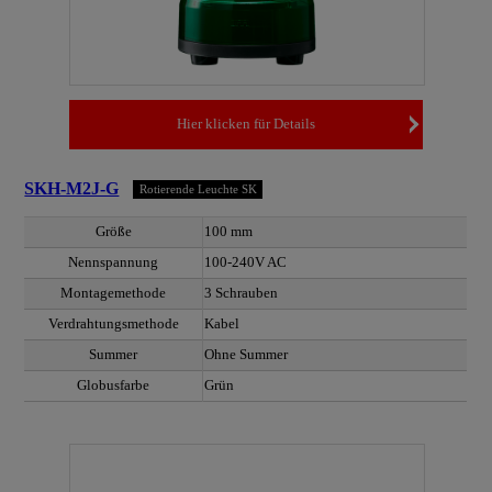
Hier klicken für Details
SKH-M2J-G
Rotierende Leuchte SK
Größe
100 mm
Nennspannung
100-240V AC
Montagemethode
3 Schrauben
Verdrahtungsmethode
Kabel
Summer
Ohne Summer
Globusfarbe
Grün