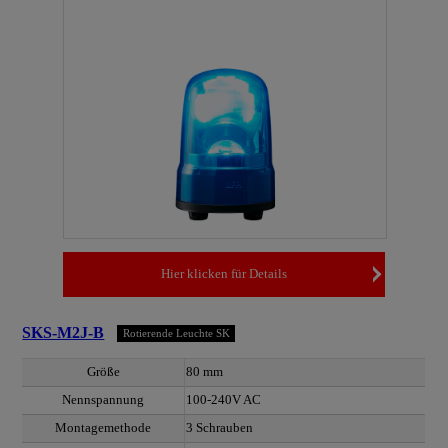
Hier klicken für Details
SKS-M2J-B
Rotierende Leuchte SK
Größe
80 mm
Nennspannung
100-240V AC
Montagemethode
3 Schrauben