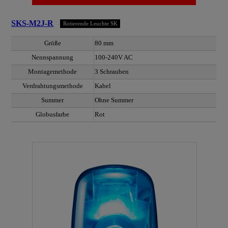
SKS-M2J-R
Rotierende Leuchte SK
Größe
80 mm
Nennspannung
100-240V AC
Montagemethode
3 Schrauben
Verdrahtungsmethode
Kabel
Summer
Ohne Summer
Globusfarbe
Rot