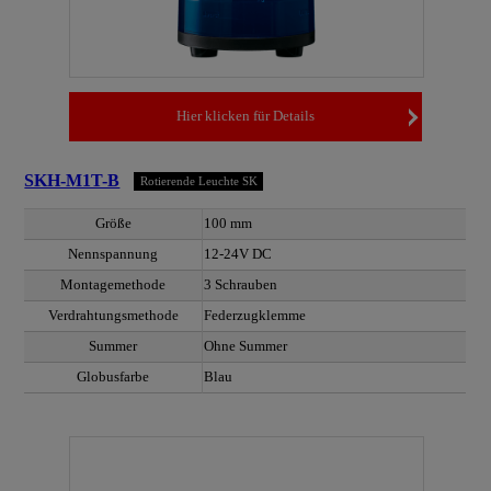
Hier klicken für Details
SKH-M1T-B
Rotierende Leuchte SK
Größe
100 mm
Nennspannung
12-24V DC
Montagemethode
3 Schrauben
Verdrahtungsmethode
Federzugklemme
Summer
Ohne Summer
Globusfarbe
Blau