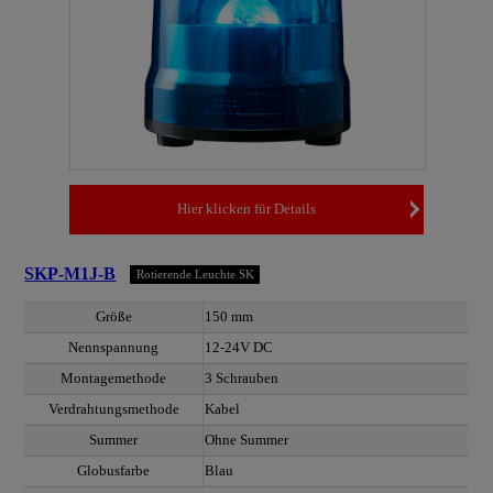
Hier klicken für Details
SKP-M1J-B
Rotierende Leuchte SK
Größe
150 mm
Nennspannung
12-24V DC
Montagemethode
3 Schrauben
Verdrahtungsmethode
Kabel
Summer
Ohne Summer
Globusfarbe
Blau