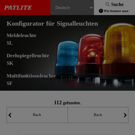
Suche
Wie benutzt man
Konfigurator für Signalleuchten
Meldeleuchte
SL
Drehspiegelleuchte
SK
Multifunktionsleuchte
SF
112
gefunden.
Back
Back