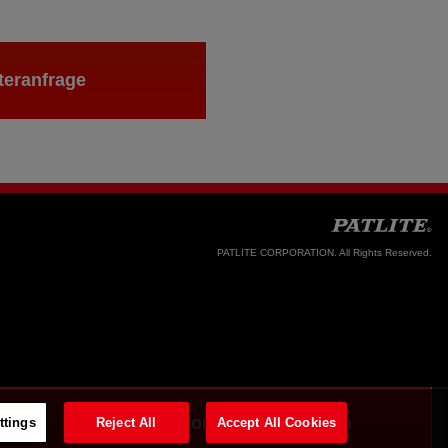
teranfrage
PATLITE CORPORATION. All Rights Reserved.
Zurück zum Vorschaubildschirm
ttings
Reject All
Accept All Cookies