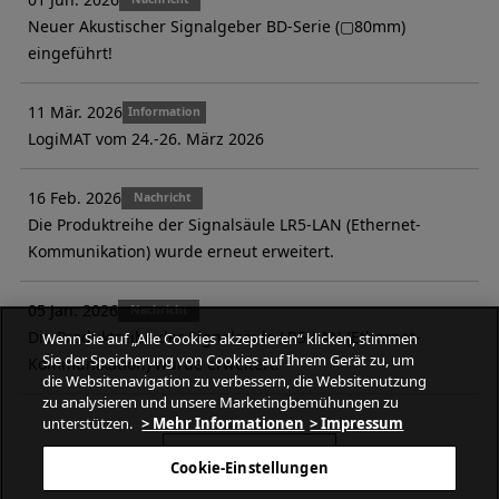
Neuer Akustischer Signalgeber BD-Serie (▢80mm)
eingeführt!
11 Mär. 2026
Information
LogiMAT vom 24.-26. März 2026
16 Feb. 2026
Nachricht
Die Produktreihe der Signalsäule LR5-LAN (Ethernet-
Kommunikation) wurde erneut erweitert.
05 Jan. 2026
Nachricht
Die Produktreihe der Signalsäule LR5-LAN (Ethernet-
Wenn Sie auf „Alle Cookies akzeptieren“ klicken, stimmen
Sie der Speicherung von Cookies auf Ihrem Gerät zu, um
Kommunikation) wurde erweitert.
die Websitenavigation zu verbessern, die Websitenutzung
zu analysieren und unsere Marketingbemühungen zu
unterstützen.
> Mehr Informationen
> Impressum
Mehr Informationen
Cookie-Einstellungen