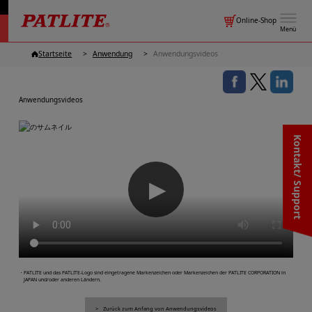
Online-Shop
Menü
Startseite
Anwendung
Anwendungsvideos
Anwendungsvideos
Kontakt/ Support
▶
・PATLITE und das PATLITE-Logo sind eingetragene Markenzeichen oder Markenzeichen der PATLITE CORPORATION in
JAPAN und/oder anderen Ländern.
Zurück zum Anfang von Anwendungsvideos