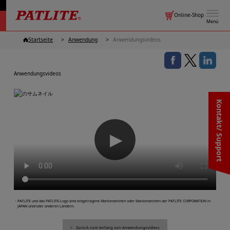
Online-Shop
Menü
Startseite
Anwendung
Anwendungsvideos
Anwendungsvideos
Kontakt/ Support
▶
・PATLITE und das PATLITE-Logo sind eingetragene Markenzeichen oder Markenzeichen der PATLITE CORPORATION in
JAPAN und/oder anderen Ländern.
Zurück zum Anfang von Anwendungsvideos