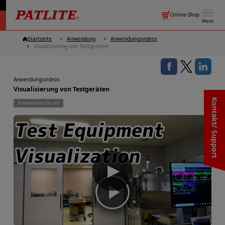
Online-Shop
Menü
Startseite
Anwendung
Anwendungsvideos
Visualisierung von Testgeräten
Anwendungsvideos
Visualisierung von Testgeräten
Kontakt/ Support
Kontaktieren Sie uns
▶