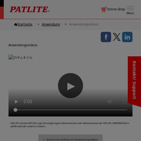
Online-Shop
Menü
Startseite
Anwendung
Anwendungsvideos
Anwendungsvideos
Kontakt/ Support
▶
・PATLITE und das PATLITE-Logo sind eingetragene Markenzeichen oder Markenzeichen der PATLITE CORPORATION in
JAPAN und/oder anderen Ländern.
Zurück zum Anfang von Anwendungsvideos