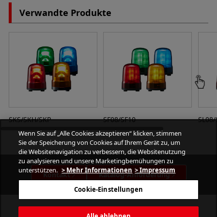
Verwandte Produkte
SKS/SKH/SKP
SF08/SF10
SL08/
Wenn Sie auf „Alle Cookies akzeptieren“ klicken, stimmen
Sie der Speicherung von Cookies auf Ihrem Gerät zu, um
die Websitenavigation zu verbessern, die Websitenutzung
zu analysieren und unsere Marketingbemühungen zu
unterstützen.
> Mehr Informationen
> Impressum
Kontakt
Katalog-Anforderung
Cookie-Einstellungen
Alle ablehnen