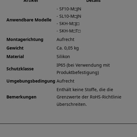
Artikel
Details
- SF10-M□JN
- SL10-M□JN
Anwendbare Modelle
- SKH-M□J□
- SKH-M□T□
Montagerichtung
Aufrecht
Gewicht
Ca. 0,05 kg
Material
Silikon
IP65 (bei Verwendung mit
Schutzklasse
Produktbefestigung)
Umgebungsbedingung
Aufrecht
Enthält keine Stoffe, die die
Bemerkungen
Grenzwerte der RoHS-Richtlinie
überschreiten.