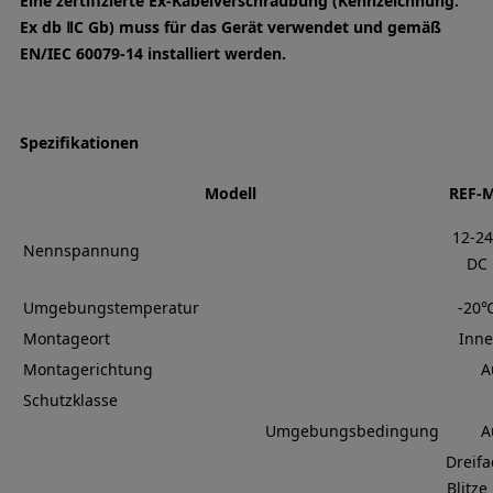
Eine zertifizierte Ex-Kabelverschraubung (Kennzeichnung:
Ex db ⅡC Gb) muss für das Gerät verwendet und gemäß
EN/IEC 60079-14 installiert werden.
Spezifikationen
Modell
REF-
12-2
Nennspannung
DC
Umgebungstemperatur
-20℃
Montageort
Inne
Montagerichtung
A
Schutzklasse
Umgebungsbedingung
A
Dreifa
Blitze