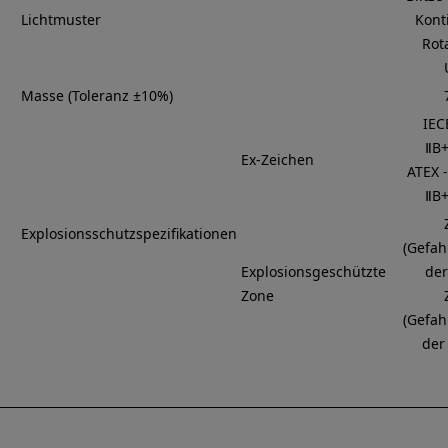
Lichtmuster
Kont
Rot
Masse (Toleranz ±10%)
IEC
ⅡB+
Ex-Zeichen
ATEX -
ⅡB+
Explosionsschutzspezifikationen
(Gefah
Explosionsgeschützte
der
Zone
(Gefah
der 