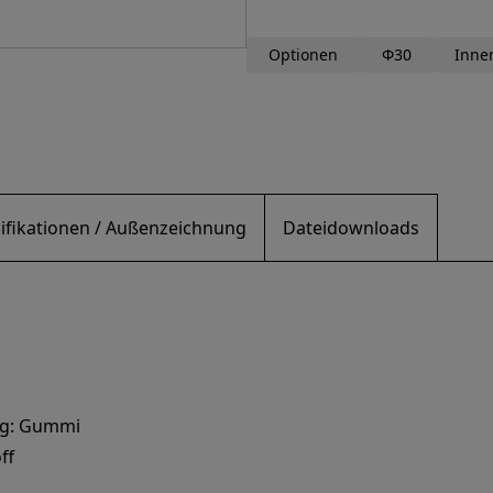
Optionen
Φ30
Inne
ifikationen / Außenzeichnung
Dateidownloads
ng: Gummi
ff