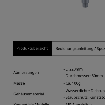
Produktübersicht
Bedienungsanleitung / Spez
- L: 220mm
Abmessungen
- Durchmesser: 30mm
Masse
- Ca. 100g
- Wasserdichte Dichtu
Gehäusematerial
- Staubschutz: Kunststo
Kompatible Modelle
- MP Signalsäule