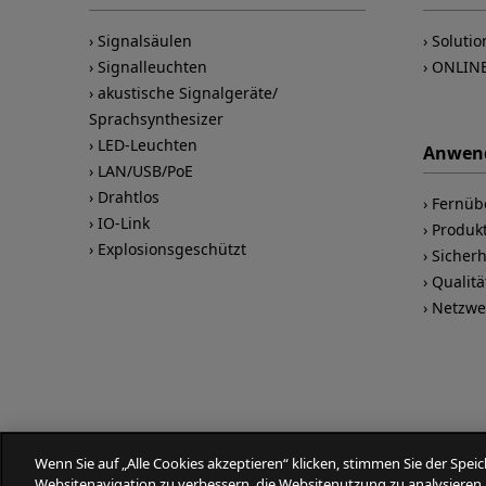
Signalsäulen
Solutio
Signalleuchten
ONLIN
akustische Signalgeräte/
Sprachsynthesizer
LED-Leuchten
Anwen
LAN/USB/PoE
Drahtlos
Fernü
IO-Link
Produkt
Explosionsgeschützt
Sicher
Qualitä
Netzwe
Wenn Sie auf „Alle Cookies akzeptieren“ klicken, stimmen Sie der Spe
Websitenavigation zu verbessern, die Websitenutzung zu analysier