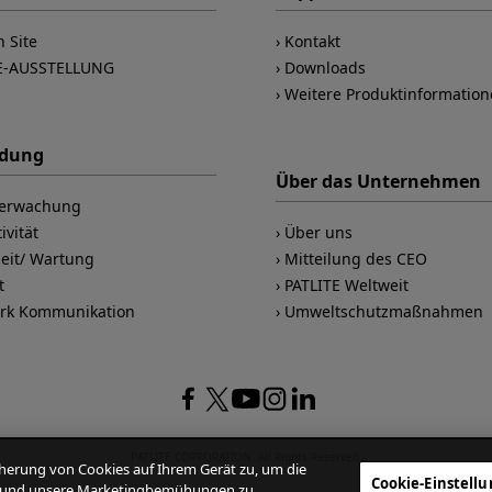
n Site
Kontakt
E-AUSSTELLUNG
Downloads
Weitere Produktinformatio
dung
Über das Unternehmen
berwachung
ivität
Über uns
heit/ Wartung
Mitteilung des CEO
t
PATLITE Weltweit
rk Kommunikation
Umweltschutzmaßnahmen
PATLITE CORPORATION. All Rights Reserved.
icherung von Cookies auf Ihrem Gerät zu, um die
Cookie-Einstell
en und unsere Marketingbemühungen zu