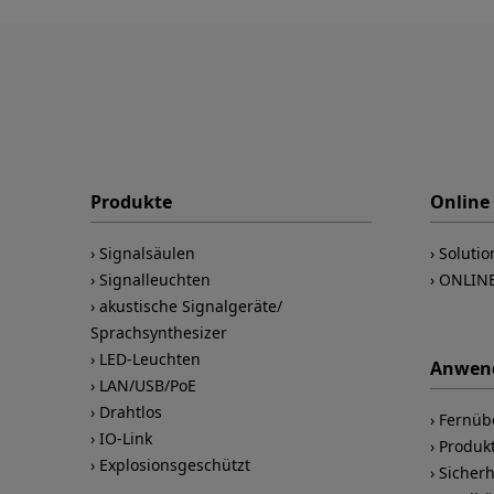
Produkte
Online
Signalsäulen
Solutio
Signalleuchten
ONLIN
akustische Signalgeräte/
Sprachsynthesizer
LED-Leuchten
Anwen
LAN/USB/PoE
Drahtlos
Fernü
IO-Link
Produkt
Explosionsgeschützt
Sicher