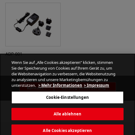
ADP-001
Wenn Sie auf „Alle Cookies akzeptieren“ klicken, stimmen
Sie der Speicherung von Cookies auf Ihrem Gerät zu, um
die Websitenavigation zu verbessern, die Websitenutzung
zu analysieren und unsere Marketingbemühungen zu
unterstützen.
> Mehr Informationen
> Impressum
Kontakt
Katalog-Anforderung
Cookie-Einstellungen
Alle ablehnen
Alle Cookies akzeptieren
PATLITE CORPORATION. All Rights Reserved.