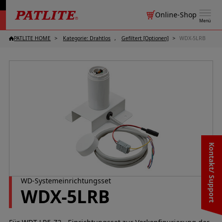
Online-Shop
Menü
PATLITE HOME
Kategorie: Drahtlos
Gefiltert [Optionen]
WDX-5LRB
Kontakt/ Support
WD-Systemeinrichtungsset
WDX-5LRB