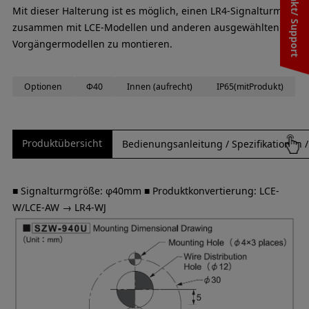
Kontakt/ Support
Mit dieser Halterung ist es möglich, einen LR4-Signalturm
zusammen mit LCE-Modellen und anderen ausgewählten
Vorgängermodellen zu montieren.
Optionen
Φ40
Innen (aufrecht)
IP65(mitProdukt)
Produktübersicht
Bedienungsanleitung / Spezifikationen
■ Signalturmgröße: φ40mm ■ Produktkonvertierung: LCE-
W/LCE-AW → LR4-WJ