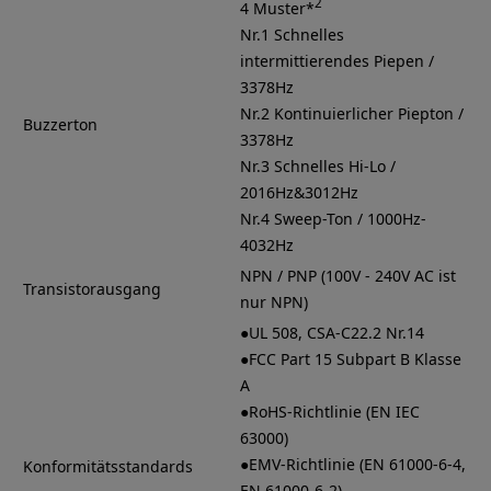
2
4 Muster*
Nr.1 Schnelles
intermittierendes Piepen /
3378Hz
Nr.2 Kontinuierlicher Piepton /
Buzzerton
3378Hz
Nr.3 Schnelles Hi-Lo /
2016Hz&3012Hz
Nr.4 Sweep-Ton / 1000Hz-
4032Hz
NPN / PNP (100V - 240V AC ist
Transistorausgang
nur NPN)
●UL 508, CSA-C22.2 Nr.14
●FCC Part 15 Subpart B Klasse
A
●RoHS-Richtlinie (EN IEC
63000)
●EMV-Richtlinie (EN 61000-6-4,
Konformitätsstandards
EN 61000-6-2)