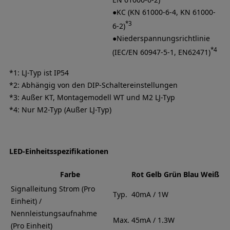
●KC (KN 61000-6-4, KN 61000-
*3
6-2)
●Niederspannungsrichtlinie
*4
(IEC/EN 60947-5-1, EN62471)
*1: LJ-Typ ist IP54
*2: Abhängig von den DIP-Schaltereinstellungen
*3: Außer KT, Montagemodell WT und M2 LJ-Typ
*4: Nur M2-Typ (Außer LJ-Typ)
LED-Einheitsspezifikationen
Farbe
Rot
Gelb
Grün
Blau
Weiß
Signalleitung Strom (Pro
Typ.
40mA / 1W
Einheit) /
Nennleistungsaufnahme
Max.
45mA / 1.3W
(Pro Einheit)