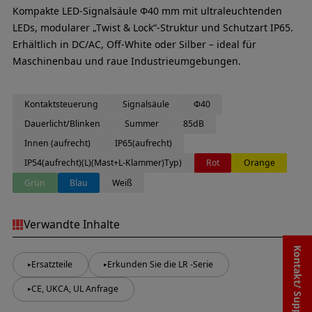
Kompakte LED-Signalsäule Φ40 mm mit ultraleuchtenden
LEDs, modularer „Twist & Lock“-Struktur und Schutzart IP65.
Erhältlich in DC/AC, Off-White oder Silber – ideal für
Maschinenbau und raue Industrieumgebungen.
Kontaktsteuerung
Signalsäule
Φ40
Dauerlicht/Blinken
Summer
85dB
Innen (aufrecht)
IP65(aufrecht)
IP54(aufrecht)(L)(Mast+L-Klammer)Typ)
Rot
Orange
Grün
Blau
Weiß
Verwandte Inhalte
Kontakt/ Support
Ersatzteile
Erkunden Sie die LR -Serie
CE, UKCA, UL Anfrage