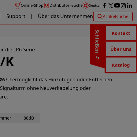
Online-Shop
Distributor -Suche
Deutsch
Support
Über das Unternehmen
Artikelsuche
Schließen
Kontakt
Über uns
ür die LR6-Serie
/K
Katalog
-BW/U ermöglicht das Hinzufügen oder Entfernen
 Signalturm ohne Neuverkabelung oder
are.
mmer
88dB