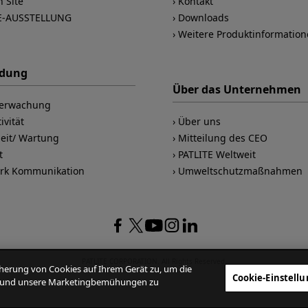
n Site
Kontakt
E-AUSSTELLUNG
Downloads
Weitere Produktinformatio
dung
Über das Unternehmen
berwachung
ivität
Über uns
heit/ Wartung
Mitteilung des CEO
t
PATLITE Weltweit
rk Kommunikation
Umweltschutzmaßnahmen
PATLITE CORPORATION. All Rights Reserved.
icherung von Cookies auf Ihrem Gerät zu, um die
Cookie-Einstell
en und unsere Marketingbemühungen zu