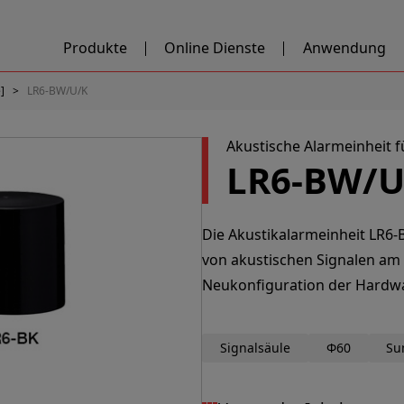
Produkte
Online Dienste
Anwendung
]
LR6-BW/U/K
Akustische Alarmeinheit f
LR6-BW/U
Die Akustikalarmeinheit LR6
von akustischen Signalen am
Neukonfiguration der Hardw
Signalsäule
Φ60
Su