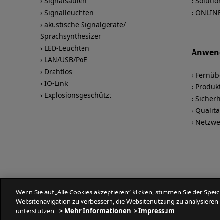
Signalsäulen
Solutio
Signalleuchten
ONLIN
akustische Signalgeräte/
Sprachsynthesizer
LED-Leuchten
Anwen
LAN/USB/PoE
Drahtlos
Fernü
IO-Link
Produkt
Explosionsgeschützt
Sicher
Qualitä
Netzwe
Wenn Sie auf „Alle Cookies akzeptieren“ klicken, stimmen Sie der Spe
Websitenavigation zu verbessern, die Websitenutzung zu analysier
unterstützen.
> Mehr Informationen
> Impressum