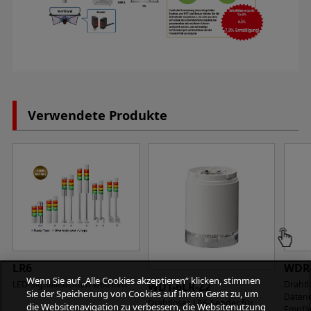
Verwendete Produkte
LR6
WDR-
Wenn Sie auf „Alle Cookies akzeptieren“ klicken, stimmen
LED-Signalleuchten Ø60 mm
Drahtl
WDT-6LR-Z2
Sie der Speicherung von Cookies auf Ihrem Gerät zu, um
Daten
Drahtloses LR6-Sender für
die Websitenavigation zu verbessern, die Websitenutzung
Empfä